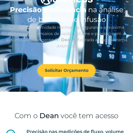
Precisão e eficiência
na análise
de bombas de infusão
Garanta conformidade normativa, segurança e máxima
eficiência nos ensaios de vazão, volume e pressão com a
automação inteligente do
Dean
integrada ao ecossistema
Arkmeds.
Solicitar Orçamento
Com o
Dean
você tem acesso
Precisão nas medições de fluxo, volume