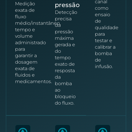
canal
Medição
pressão
como
exata de
Detecção
ensaio
fluxo
precisa
de
médio/instantâneo,
da
qualidade
tempo e
pressão
para
volume
máxima
testar e
administrado
gerada e
calibrar a
para
do
bomba
garantir a
tempo
de
dosagem
exato de
infusão.
exata de
resposta
fluidos e
da
medicamentos.
bomba
ao
bloqueio
do fluxo.