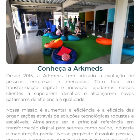
Conheça a Arkmeds
Desde 2015, a Arkmeds tem liderado a evolução de
pessoas, empresas e mercados. Com foco em
transformação digital e inovação, ajudamos nossos
clientes a superarem desafios e alcançarem novos
patamares de eficiência e qualidade.
Nossa missão é aumentar a eficiência e a eficácia das
organizações através de soluções tecnológicas robustas e
escaláveis. Almejamos ser a principal referência em
transformação digital para setores como saúde, indústria
e manutenção predial. Nosso propósito é evoluir pessoas,
empresas e mercados através da inovação e da educação.