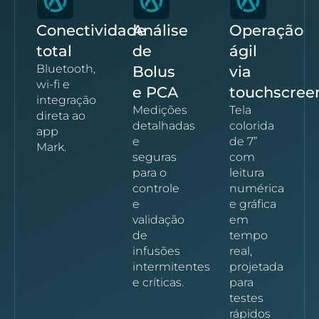
Conectividade
Análise
Operação
total
de
ágil
Bluetooth,
Bolus
via
wi-fi e
e PCA
touchscree
integração
Medições
Tela
direta ao
detalhadas
colorida
app
e
de 7”
Mark.
seguras
com
para o
leitura
controle
numérica
e
e gráfica
validação
em
de
tempo
infusões
real,
intermitentes
projetada
e críticas.
para
testes
rápidos