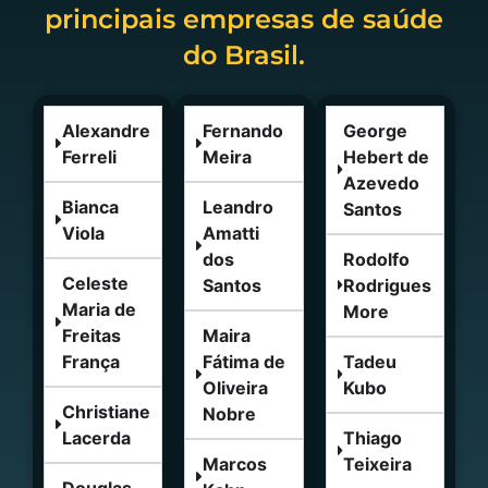
principais empresas de saúde
do Brasil.
Alexandre
Fernando
George
Ferreli
Meira
Hebert de
Azevedo
Bianca
Leandro
Santos
Viola
Amatti
dos
Rodolfo
Celeste
Santos
Rodrigues
Maria de
More
Freitas
Maira
França
Fátima de
Tadeu
Oliveira
Kubo
Christiane
Nobre
Lacerda
Thiago
Marcos
Teixeira
Douglas