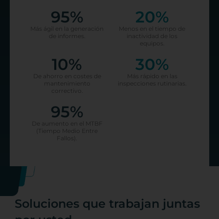
95
%
20
%
Más ágil en la generación
Menos en el tiempo de
de informes.
inactividad de los
equipos.
10
%
30
%
De ahorro en costes de
Más rápido en las
mantenimiento
inspecciones rutinarias.
correctivo.
95
%
De aumento en el MTBF
(Tiempo Medio Entre
Fallos).
Soluciones que trabajan juntas