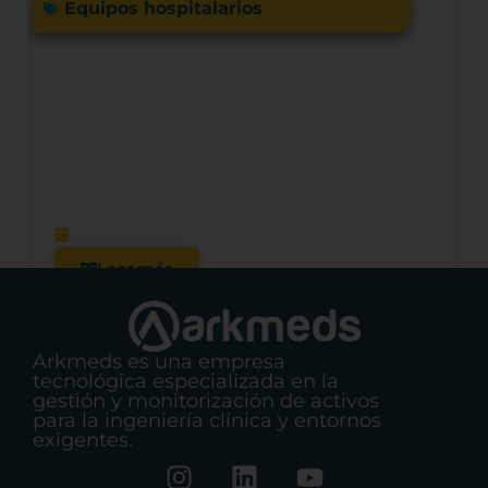
Equipos hospitalarios
Acreditación hospitalaria y cultura de
seguridad del paciente: qué revelan
los datos sobre la calidad y la gestión
en la atención sanitaria.
enero 13, 2026
Leer más
Arkmeds es una empresa
tecnológica especializada en la
gestión y monitorización de activos
para la ingeniería clínica y entornos
exigentes.