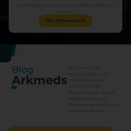
automatización para evitar paradas y optimizar
recursos.
Más información
Blog
Profundice sus
conocimientos con
Arkmeds
contenidos sobre
mantenimiento,
transformación digital,
ingeniería clínica y
eficiencia operativa en el
Blog de Arkmeds.