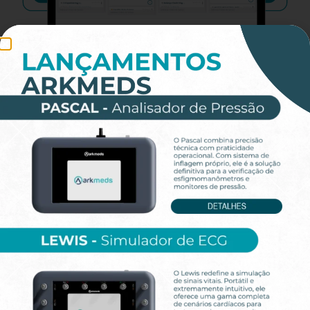
Vea cómo los Analizadores de Alta
Precisión integran su operación
Quiénes Somos
Desde 2015, Arkmeds ha transformado la gestión de
ingeniería clínica e industrial con soluciones
tecnológicas que redefinen los estándares de eficiencia
e innovación. Somos referencia en la implementación
de la transformación digital en gestión de activos,
entregando resultados concretos para instituciones de
salud, industrias y empresas de mantenimiento de
edificios.