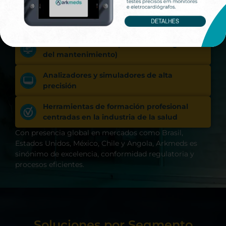
Impactamos a más de 12 mil personas diariamente con
nuestra tecnología, que integra:
CMMS (Sistema computarizado de gestión
del mantenimiento)
Analizadores y simuladores de alta
precisión
Herramientas de formación profesional
centradas en la industria de la salud
Con presencia global en mercados como Brasil,
Estados Unidos, México, Chile y Angola, Arkmeds es
sinónimo de excelencia, conformidad regulatoria y
procesos eficientes.
Soluciones por Segmento