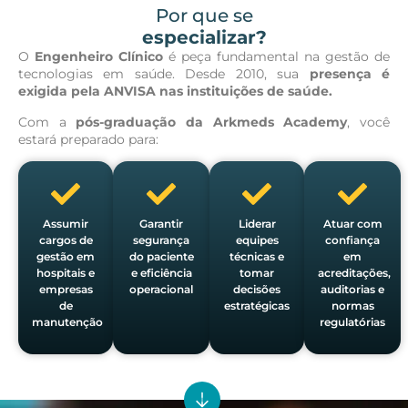
Por que se
especializar?
O
Engenheiro Clínico
é peça fundamental na gestão de
tecnologias em saúde. Desde 2010, sua
presença é
exigida pela ANVISA nas instituições de saúde.
Com a
pós-graduação da Arkmeds Academy
, você
estará preparado para:
Assumir
Garantir
Liderar
Atuar com
cargos de
segurança
equipes
confiança
gestão em
do paciente
técnicas e
em
hospitais e
e eficiência
tomar
acreditações,
empresas
operacional
decisões
auditorias e
de
estratégicas
normas
manutenção
regulatórias