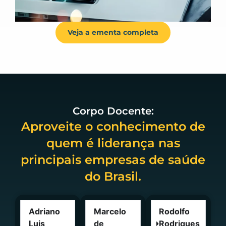
Veja a ementa completa
Corpo Docente:
Aproveite o conhecimento de
quem é liderança nas
principais empresas de saúde
do Brasil.
Adriano
Marcelo
Rodolfo
Luis
de
Rodrigues