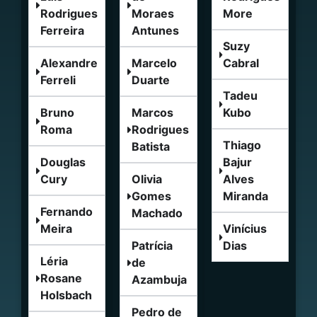
Rodrigues
Moraes
More
Ferreira
Antunes
Suzy
Alexandre
Marcelo
Cabral
Ferreli
Duarte
Tadeu
Bruno
Marcos
Kubo
Roma
Rodrigues
Thiago
Batista
Douglas
Bajur
Cury
Olivia
Alves
Gomes
Miranda
Fernando
Machado
Meira
Vinícius
Patrícia
Dias
Léria
de
Rosane
Azambuja
Holsbach
Pedro de