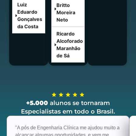
Luiz
Britto
Eduardo
Moreira
Gonçalves
Neto
da Costa
Ricardo
Alcoforado
Maranhão
de Sá
+5.000
alunos se tornaram
Especialistas em todo o Brasil.
"A pós de Engenharia Clínica me ajudou muito a
alcançar algumas oportunidades, e vem me