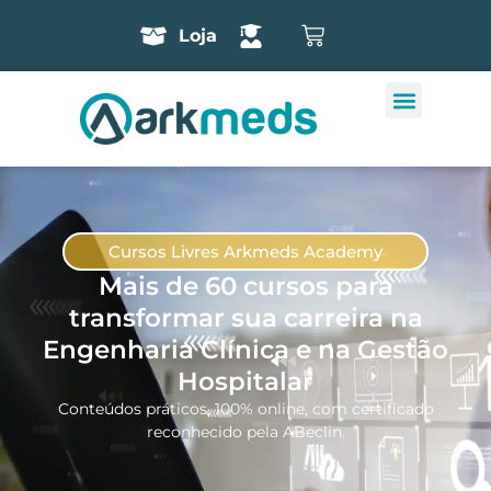
Loja
Cursos Livres Arkmeds Academy
Mais de 60 cursos para
transformar sua carreira na
Engenharia Clínica e na Gestão
Hospitalar
Conteúdos práticos, 100% online, com certificado
reconhecido pela ABeclin.