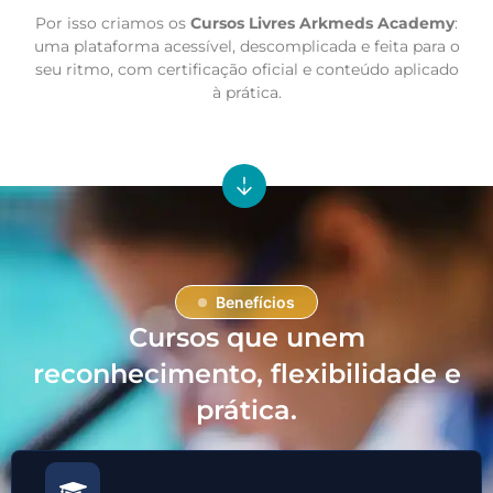
Por isso criamos os
Cursos Livres Arkmeds Academy
:
uma plataforma acessível, descomplicada e feita para o
seu ritmo, com certificação oficial e conteúdo aplicado
à prática.
Benefícios
Cursos que unem
reconhecimento, flexibilidade e
prática.